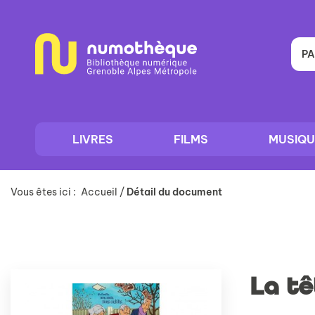
Aller
Aller
Aller
au
au
à
menu
contenu
la
recherche
PA
LIVRES
FILMS
MUSIQU
Vous êtes ici :
Accueil
/
Détail du document
La tê