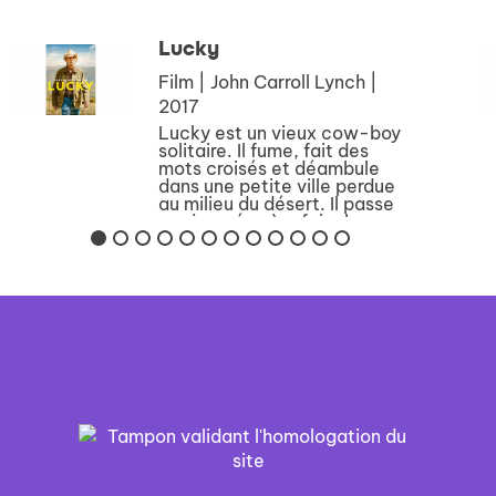
moyens et structures
permettant d'y remédi...
Lucky
Film | John Carroll Lynch |
2017
Lucky est un vieux cow-boy
solitaire. Il fume, fait des
mots croisés et déambule
dans une petite ville perdue
au milieu du désert. Il passe
ses journées à refaire le
monde avec les habitants du
coin. Il se rebelle contre tout
et s...