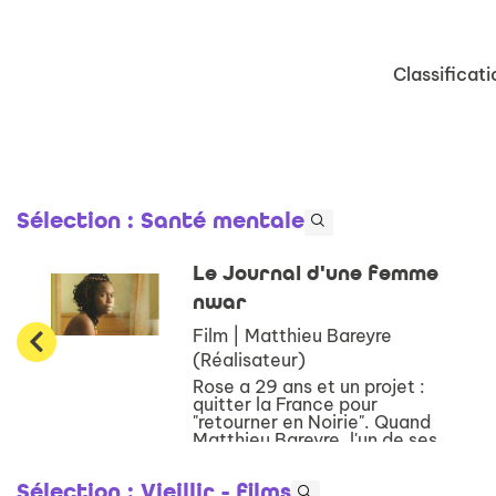
Classificati
Sélection
: Santé mentale
Le Journal d'une femme
nwar
Film | Matthieu Bareyre
(Réalisateur)
Rose a 29 ans et un projet :
quitter la France pour
"retourner en Noirie". Quand
Matthieu Bareyre, l'un de ses
plus proches amis, lui
propose de faire un film avec
Sélection
: Vieillir - films
elle inspiré de son journal