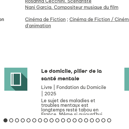
Rosanna Cecchini. Scénariste
Nani Garcia. Compositeur musique du film
on
Cinéma de Fiction
;
Cinéma de Fiction / Ciné
d'animation
Le domicile, pilier de la
santé mentale
Livre | Fondation du Domicile
| 2025
Le sujet des maladies et
troubles mentaux est
longtemps resté tabou en
France. Même si aujourd'hui,
la parole tend à se libérer
dans le débat public sur ces
sujets, il faut encore que les