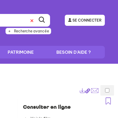
SE CONNECTER
Recherche avancée
PATRIMOINE
BESOIN D'AIDE ?
Lien
Exports
permanent
Envoyer
A
(Nouvelle
par
Consulter en ligne
fenêtre)
mail