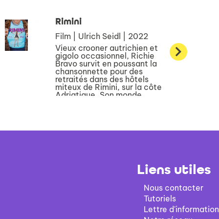
Rimini
Film | Ulrich Seidl | 2022
Vieux crooner autrichien et
gigolo occasionnel, Richie
Bravo survit en poussant la
chansonnette pour des
retraités dans des hôtels
miteux de Rimini, sur la côte
Adriatique. Son monde
commence à vaciller quand
Tessa, sa fille désor...
Liens utiles
Nous contacter
Tutoriels
Lettre d'information