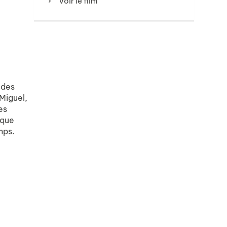
Voir le film
 des
 Miguel,
es
 que
mps.