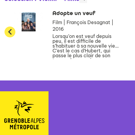
intime, ils y voient l'occasion
rêvée ...
Adopte un veuf
Film | François Desagnat |
2016
Lorsqu’on est veuf depuis
peu, il est difficile de
s’habituer à sa nouvelle vie…
C’est le cas d’Hubert, qui
passe le plus clair de son
temps dans son immense
appartement à déprimer
devant sa télé. Un beau jour,
Manuela, une jeune ...