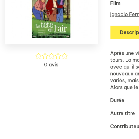
Film
Ignacio Ferr
Descrip
Après une vi
/5
tours. La ma
0
avis
avec qui il 
nouveaux ami
variés, mais
Alors que les
Durée
Autre titre
Contributeu