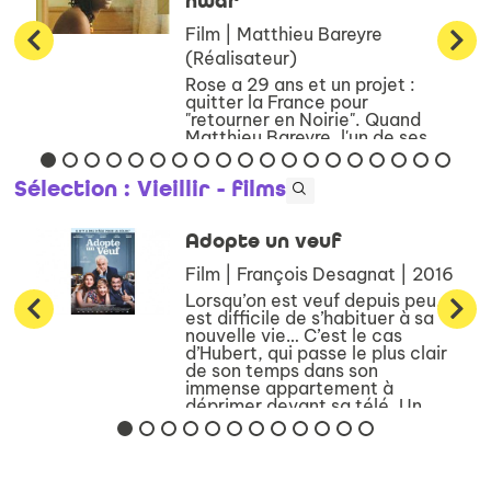
nwar
Film | Matthieu Bareyre
(Réalisateur)
Rose a 29 ans et un projet :
quitter la France pour
"retourner en Noirie". Quand
Matthieu Bareyre, l'un de ses
plus proches amis, lui propose
de faire un film avec elle inspiré
Sélection
: Vieillir - films
de son journal intime, ils y
voient l'occasion rêvée ...
Adopte un veuf
Film | François Desagnat | 2016
Lorsqu’on est veuf depuis peu, il
est difficile de s’habituer à sa
nouvelle vie… C’est le cas
d’Hubert, qui passe le plus clair
de son temps dans son
immense appartement à
déprimer devant sa télé. Un
beau jour, Manuela, une jeune
...