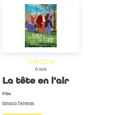
(Nouve
par
fenêtr
mail
/5
0
avis
La tête en l'air
Film
Ignacio Ferreras