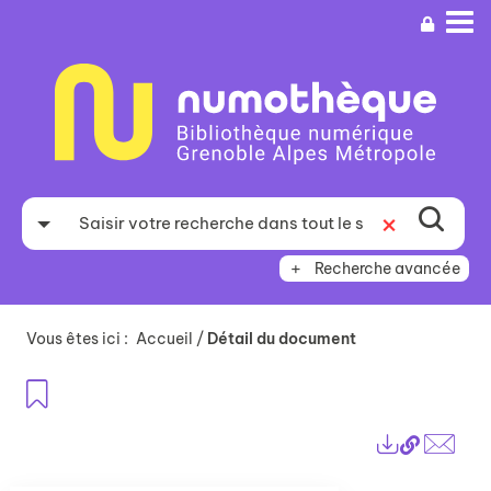
Aller
Aller
Aller
au
au
à
menu
contenu
la
recherche
Recherche avancée
Vous êtes ici :
Accueil
/
Détail du document
Ajouter aux favoris
Lien
Exports
perma
Envo