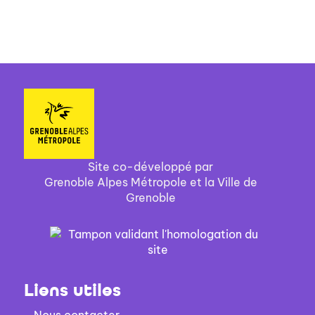
de son journal intime, ils y
voient l'occasion rêvée ...
Site co-développé par
Grenoble Alpes Métropole et la Ville de
Grenoble
Liens utiles