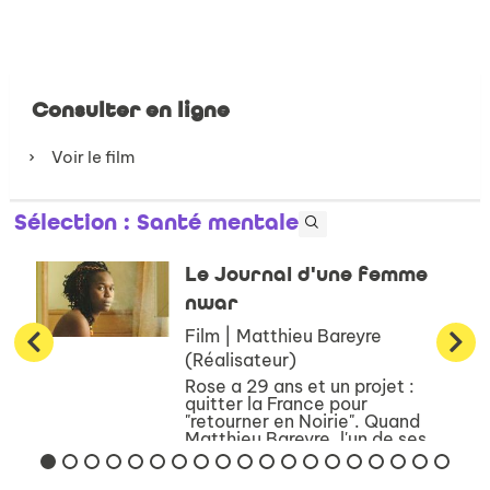
Consulter en ligne
Voir le film
Sélection
: Santé mentale
Le Journal d'une femme
nwar
Film | Matthieu Bareyre
(Réalisateur)
Rose a 29 ans et un projet :
quitter la France pour
"retourner en Noirie". Quand
Matthieu Bareyre, l'un de ses
plus proches amis, lui propose
de faire un film avec elle inspiré