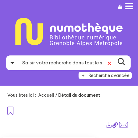
Aller
Aller
Aller
au
au
à
menu
contenu
la
recherche
Recherche avancée
Vous êtes ici :
Accueil
/
Détail du document
Ajouter aux favoris
Lien
Exports
perma
Envo