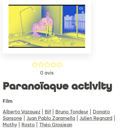
(Nouve
par
fenêtr
mail
/5
0
avis
Paranoïaque activity
Film
Alberto Vazquez
|
Bif
|
Bruno Tondeur
|
Donato
Sansone
|
Juan Pablo Zaramella
|
Julien Regnard
|
Mothy
|
Rosto
|
Théo Grosjean