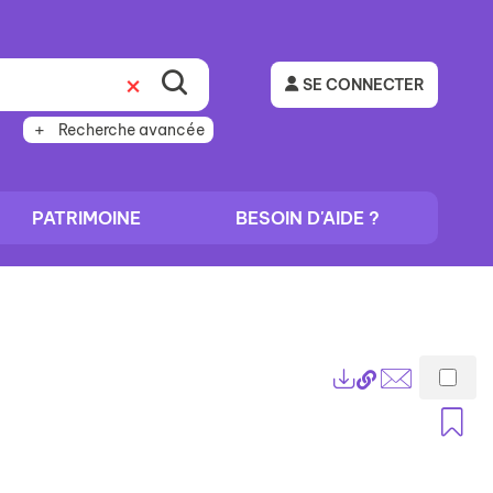
SE CONNECTER
Recherche avancée
PATRIMOINE
BESOIN D'AIDE ?
Lien
Exports
permanent
Envoyer
A
(Nouvelle
par
fenêtre)
mail