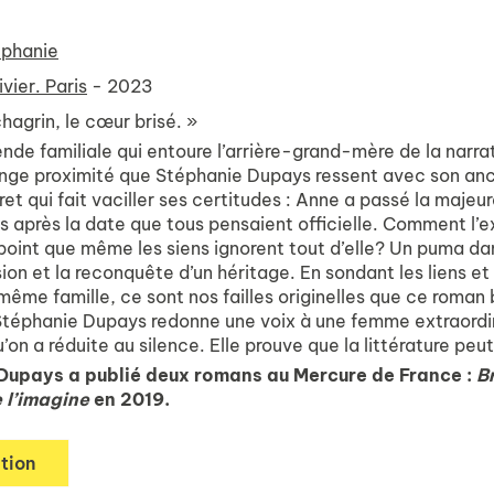
éphanie
ivier. Paris
- 2023
hagrin, le cœur brisé. »
ende familiale qui entoure l’arrière-grand-mère de la narra
ange proximité que Stéphanie Dupays ressent avec son anc
ret qui fait vaciller ses certitudes : Anne a passé la majeu
s après la date que tous pensaient officielle. Comment l’
point que même les siens ignorent tout d’elle? Un puma da
on et la reconquête d’un héritage. En sondant les liens et
même famille, ce sont nos failles originelles que ce roman 
Stéphanie Dupays redonne une voix à une femme extraordin
on a réduite au silence. Elle prouve que la littérature peu
Dupays a publié deux romans au Mercure de France :
Br
 l’imagine
en 2019.
tion