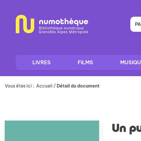
Aller
Aller
Aller
au
au
à
menu
contenu
la
recherche
PA
LIVRES
FILMS
MUSIQU
Vous êtes ici :
Accueil
/
Détail du document
Un p