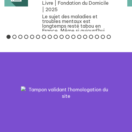
Livre | Fondation du Domicile
| 2025
Le sujet des maladies et
troubles mentaux est
longtemps resté tabou en
France. Même si aujourd'hui,
la parole tend à se libérer
dans le débat public sur ces
sujets, il faut encore que les
moyens et structures
permettant d'y remédi...