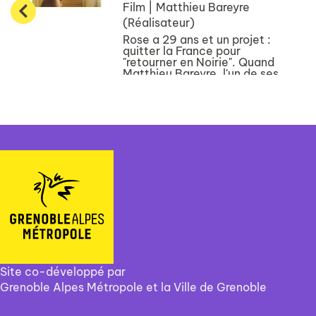
Film | Matthieu Bareyre
(Réalisateur)
Rose a 29 ans et un projet :
quitter la France pour
"retourner en Noirie". Quand
Matthieu Bareyre, l'un de ses
plus proches amis, lui
propose de faire un film avec
elle inspiré de son journal
intime, ils y voient l'occasion
rêvée ...
Site co-développé par
Grenoble Alpes Métropole et la Ville de Grenoble