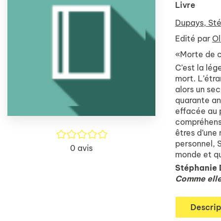
Livre
Dupays, St
Edité par
Ol
«Morte de c
C’est la lég
mort. L’étr
alors un sec
quarante an
effacée au 
compréhensi
êtres d’une 
/5
personnel, 
0
avis
monde et qu’
Stéphanie 
Comme elle
Descrip