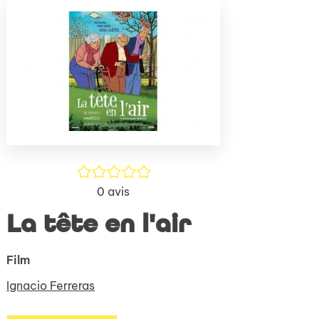
(Nouve
par
fenêtr
mail
/5
0
avis
La tête en l'air
Film
Ignacio Ferreras