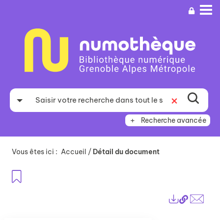
Aller
Aller
Aller
au
au
à
menu
contenu
la
recherche
Recherche avancée
Vous êtes ici :
Accueil
/
Détail du document
Ajouter aux favoris
Lien
Exports
perma
Envo