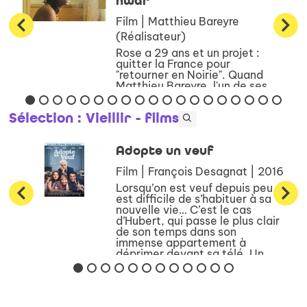
nwar
Film | Matthieu Bareyre
(Réalisateur)
Rose a 29 ans et un projet :
quitter la France pour
"retourner en Noirie". Quand
Matthieu Bareyre, l'un de ses
plus proches amis, lui propose
de faire un film avec elle inspiré
Sélection
: Vieillir - films
de son journal intime, ils y
voient l'occasion rêvée ...
Adopte un veuf
Film | François Desagnat | 2016
Lorsqu’on est veuf depuis peu, il
est difficile de s’habituer à sa
nouvelle vie… C’est le cas
d’Hubert, qui passe le plus clair
de son temps dans son
immense appartement à
déprimer devant sa télé. Un
beau jour, Manuela, une jeune
...