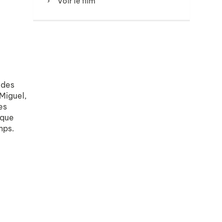
Voir le film
 des
 Miguel,
es
 que
mps.