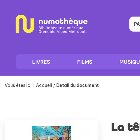
Aller
Aller
Aller
au
au
à
menu
contenu
la
recherche
PA
LIVRES
FILMS
MUSIQU
Vous êtes ici :
Accueil
/
Détail du document
La tê