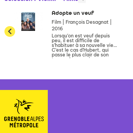
intime, ils y voient l'occasion
rêvée ...
Adopte un veuf
Film | François Desagnat |
2016
Lorsqu’on est veuf depuis
peu, il est difficile de
s’habituer à sa nouvelle vie…
C’est le cas d’Hubert, qui
passe le plus clair de son
temps dans son immense
appartement à déprimer
devant sa télé. Un beau jour,
Manuela, une jeune ...