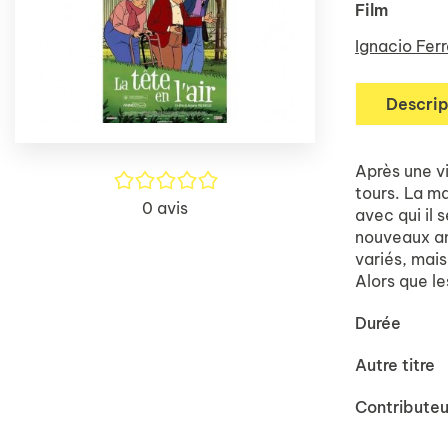
Film
Ignacio Ferr
Descrip
Après une vi
/5
tours. La ma
0
avis
avec qui il 
nouveaux ami
variés, mais
Alors que les
Durée
Autre titre
Contributeu