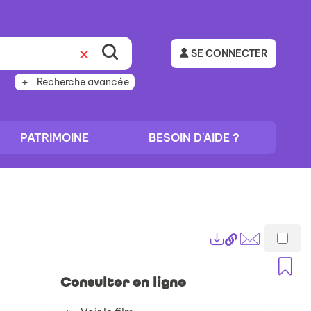
SE CONNECTER
Recherche avancée
PATRIMOINE
BESOIN D'AIDE ?
Lien
Exports
permanent
Envoyer
A
(Nouvelle
par
Consulter en ligne
fenêtre)
mail