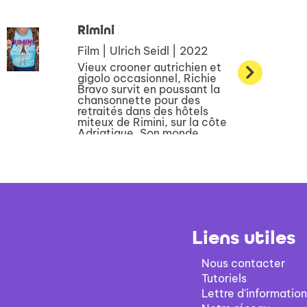
Rimini
Film | Ulrich Seidl | 2022
Vieux crooner autrichien et
gigolo occasionnel, Richie
Bravo survit en poussant la
chansonnette pour des
retraités dans des hôtels
miteux de Rimini, sur la côte
Adriatique. Son monde
commence à vaciller quand
Tessa, sa fille désor...
Liens utiles
Nous contacter
Tutoriels
Lettre d'information