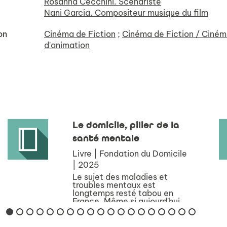
Rosanna Cecchini. Scénariste
Nani Garcia. Compositeur musique du film
on
Cinéma de Fiction
;
Cinéma de Fiction / Ciné
d'animation
Le domicile, pilier de la
santé mentale
Livre | Fondation du Domicile
| 2025
Le sujet des maladies et
troubles mentaux est
longtemps resté tabou en
France. Même si aujourd'hui,
la parole tend à se libérer
dans le débat public sur ces
sujets, il faut encore que les