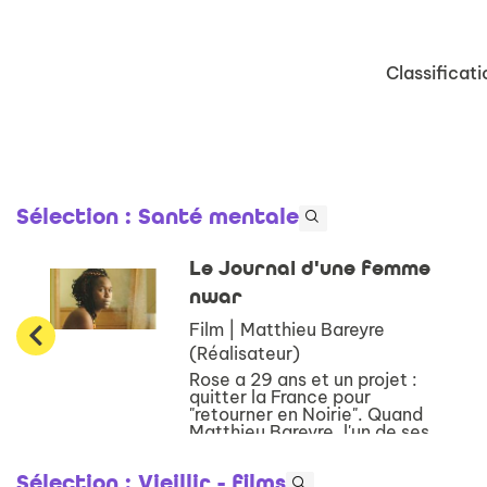
Classificati
Sélection
: Santé mentale
Le Journal d'une femme
nwar
Film | Matthieu Bareyre
(Réalisateur)
Rose a 29 ans et un projet :
quitter la France pour
"retourner en Noirie". Quand
Matthieu Bareyre, l'un de ses
plus proches amis, lui
propose de faire un film avec
Sélection
: Vieillir - films
elle inspiré de son journal