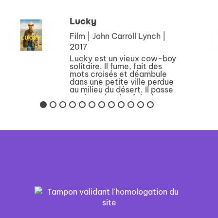
moyens et structures
permettant d'y remédi...
Lucky
Film | John Carroll Lynch |
2017
Lucky est un vieux cow-boy
solitaire. Il fume, fait des
mots croisés et déambule
dans une petite ville perdue
au milieu du désert. Il passe
ses journées à refaire le
monde avec les habitants du
coin. Il se rebelle contre tout
et s...