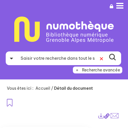
Aller
Aller
Aller
au
au
à
menu
contenu
la
recherche
Recherche avancée
Vous êtes ici :
Accueil
/
Détail du document
Ajouter aux favoris
Lien
Exports
perma
Envo