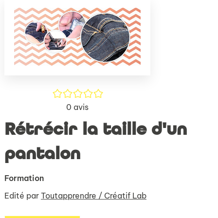
(Nouve
par
fenêtr
mail
/5
0
avis
Rétrécir la taille d'un
pantalon
Formation
Edité par
Toutapprendre / Créatif Lab