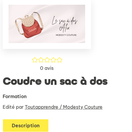
(Nouve
par
fenêtr
mail
/5
0
avis
Coudre un sac à dos
Formation
Edité par
Toutapprendre / Modesty Couture
Description