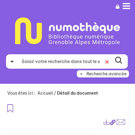
Aller
Aller
Aller
au
au
à
menu
contenu
la
recherche
Recherche avancée
Vous êtes ici :
Accueil
/
Détail du document
Ajouter aux favoris
Lien
Exports
perma
Envo