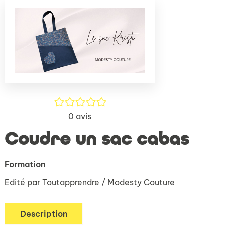
(Nouve
par
fenêtr
mail
/5
0
avis
Coudre un sac cabas
Formation
Edité par
Toutapprendre / Modesty Couture
Description