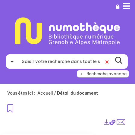
Aller
Aller
Aller
au
au
à
menu
contenu
la
recherche
Recherche avancée
Vous êtes ici :
Accueil
/
Détail du document
Ajouter aux favoris
Lien
Exports
perma
Envo