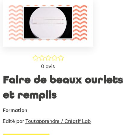
(Nouve
par
fenêtr
mail
/5
0
avis
Faire de beaux ourlets
et remplis
Formation
Edité par
Toutapprendre / Créatif Lab