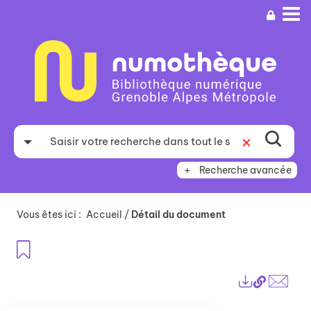
Aller
Aller
Aller
au
au
à
menu
contenu
la
recherche
Recherche avancée
Vous êtes ici :
Accueil
/
Détail du document
Ajouter aux favoris
Lien
Exports
perma
Envo