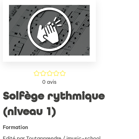
(Nouve
par
fenêtr
mail
/5
0
avis
Solfège rythmique
(niveau 1)
Formation
Edité par
Toutapprendre / imusic-school