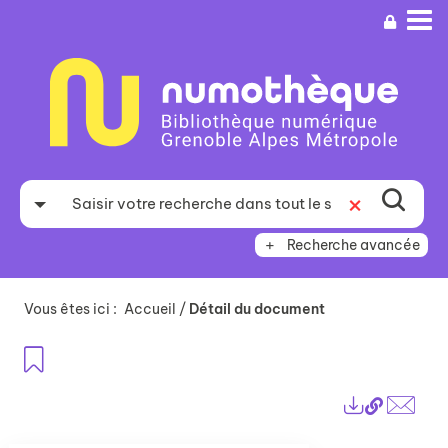
Aller
Aller
Aller
au
au
à
menu
contenu
la
recherche
Recherche avancée
Vous êtes ici :
Accueil
/
Détail du document
Ajouter aux favoris
Lien
Exports
perma
Envo