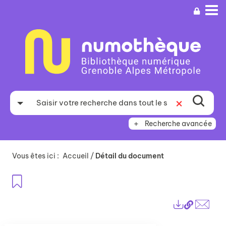
Aller
Aller
Aller
au
au
à
menu
contenu
la
recherche
Recherche avancée
Vous êtes ici :
Accueil
/
Détail du document
Ajouter aux favoris
Lien
Exports
perma
Envo