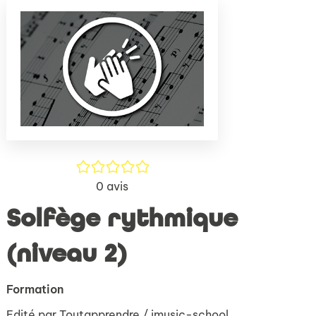
(Nouve
par
fenêtr
mail
/5
0
avis
Solfège rythmique
(niveau 2)
Formation
Edité par
Toutapprendre / imusic-school