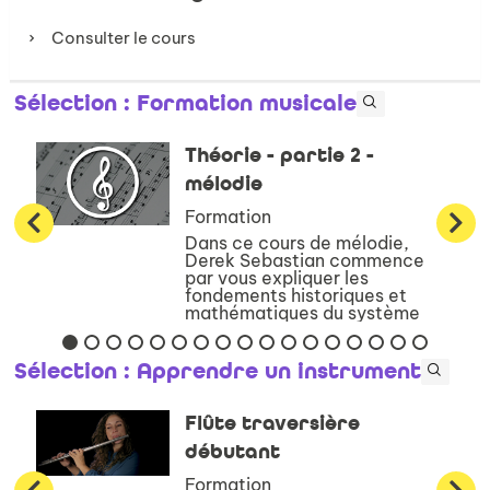
Consulter le cours
Sélection
: Formation musicale
Théorie - partie 2 -
mélodie
Formation
Dans ce cours de mélodie,
Derek Sebastian commence
par vous expliquer les
fondements historiques et
mathématiques du système
mélodique occidental. Il vous
présente ensuite l’ensemble
des systèmes conventionnels
Sélection
: Apprendre un instrument
de notation existan...
Flûte traversière
débutant
Formation