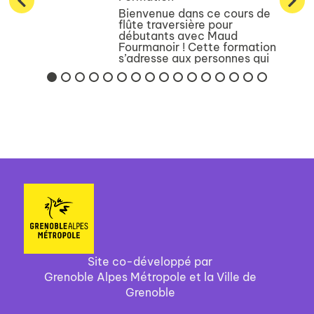
Bienvenue dans ce cours de
flûte traversière pour
débutants avec Maud
Fourmanoir ! Cette formation
s’adresse aux personnes qui
souhaitent apprendre à jouer
de la flûte traversière, ou pour
ceux qui ont déjà commencé à
jouer, mais ...
Site co-développé par
Grenoble Alpes Métropole et la Ville de
Grenoble