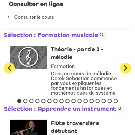
Consulter en ligne
Consulter le cours
Sélection
: Formation musicale
Théorie - partie 2 -
mélodie
Formation
Dans ce cours de mélodie,
Derek Sebastian commence
par vous expliquer les
fondements historiques et
mathématiques du système
mélodique occidental. Il vous
présente ensuite l’ensemble
des systèmes conventionnels
Sélection
: Apprendre un instrument
de notation existan...
Flûte traversière
débutant