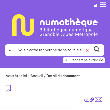
Aller
Aller
Aller
au
au
à
menu
contenu
la
recherche
Recherche avancée
Vous êtes ici :
Accueil
/
Détail du document
Ajouter aux favoris
Lien
Exports
perma
Envo