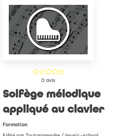
(Nouve
par
fenêtr
mail
/5
0
avis
Solfège mélodique
appliqué au clavier
Formation
Edité par
Toutapprendre / imusic-school