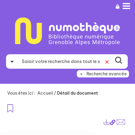
Aller
Aller
Aller
au
au
à
menu
contenu
la
recherche
Recherche avancée
Vous êtes ici :
Accueil
/
Détail du document
Ajouter aux favoris
Lien
Exports
perma
Envo