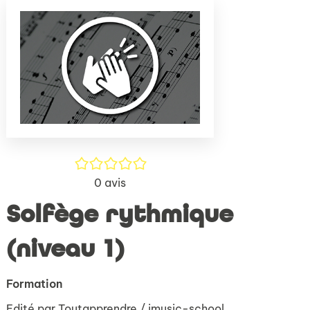
(Nouve
par
fenêtr
mail
/5
0
avis
Solfège rythmique
(niveau 1)
Formation
Edité par
Toutapprendre / imusic-school