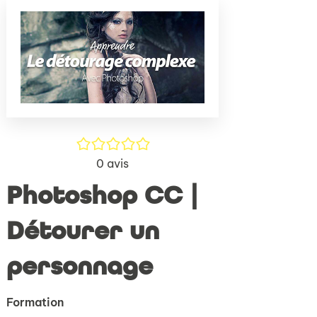
(Nouve
par
fenêtr
mail
/5
0
avis
Photoshop CC |
Détourer un
personnage
Formation