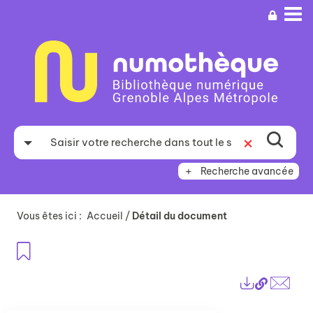
Aller
Aller
Aller
au
au
à
menu
contenu
la
recherche
Recherche avancée
Vous êtes ici :
Accueil
/
Détail du document
Ajouter aux favoris
Lien
Exports
perma
Envo