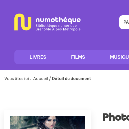
Aller
Aller
Aller
au
au
à
menu
contenu
la
recherche
PA
LIVRES
FILMS
MUSIQU
Vous êtes ici :
Accueil
/
Détail du document
Phot