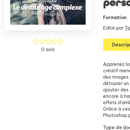
pers
Formation
Edité par
To
/5
Descrip
0
avis
Apprenez la
créatif men
des images 
détourer un 
ajouter des 
encore à ha
effets d'am
Grâce à ces
Photoshop p
Type de d