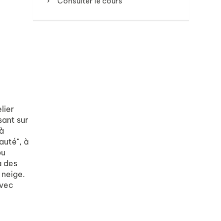
Consulter le cours
lier
sant sur
à
auté", à
ou
à des
 neige.
avec