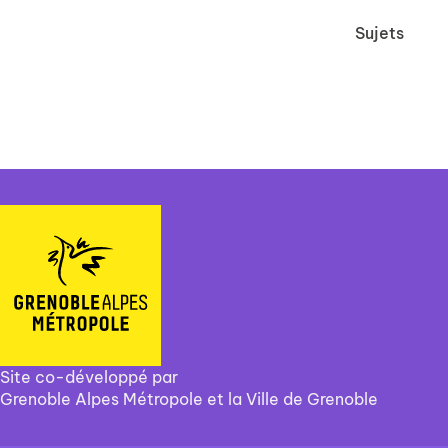
Sujets
Site co-développé par
Grenoble Alpes Métropole et la Ville de Grenoble