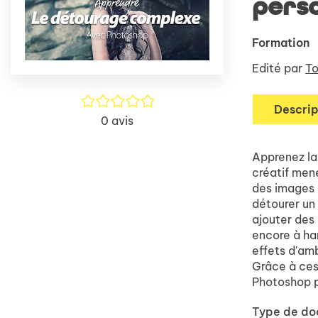
pers
Formation
Edité par
To
/5
Descrip
0
avis
Apprenez la
créatif men
des images 
détourer un 
ajouter des 
encore à ha
effets d'am
Grâce à ces
Photoshop p
Type de d