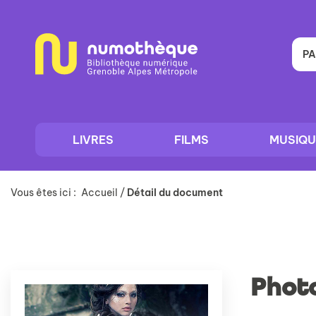
Aller
Aller
Aller
au
au
à
menu
contenu
la
recherche
PA
LIVRES
FILMS
MUSIQU
Vous êtes ici :
Accueil
/
Détail du document
Phot