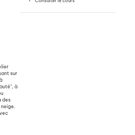
Consulter le cours
lier
sant sur
à
auté", à
ou
à des
 neige.
avec