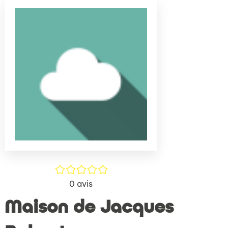
(Nouve
par
fenêtr
mail
/5
0
avis
Maison de Jacques