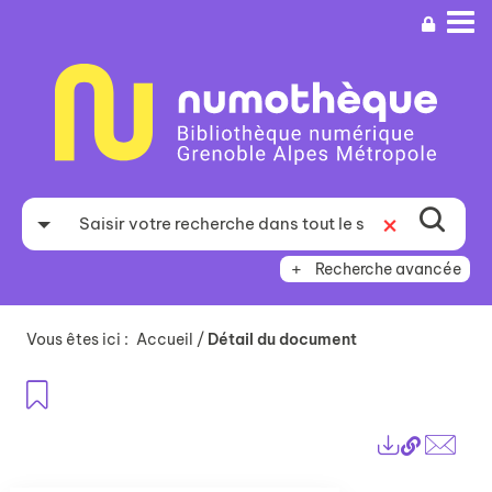
Aller
Aller
Aller
au
au
à
menu
contenu
la
recherche
Recherche avancée
Vous êtes ici :
Accueil
/
Détail du document
Ajouter aux favoris
Lien
Exports
perma
Envo