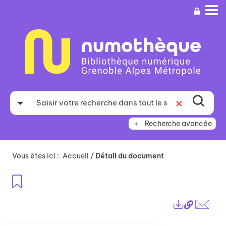
Aller
Aller
Aller
au
au
à
menu
contenu
la
recherche
Recherche avancée
Vous êtes ici :
Accueil
/
Détail du document
Ajouter aux favoris
Lien
Exports
perma
Envo