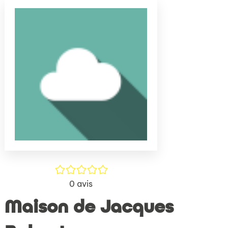
(Nouve
par
fenêtr
mail
/5
0
avis
Maison de Jacques