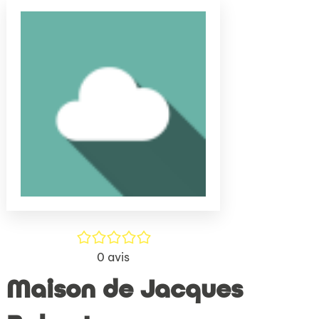
(Nouve
par
fenêtr
mail
/5
0
avis
Maison de Jacques