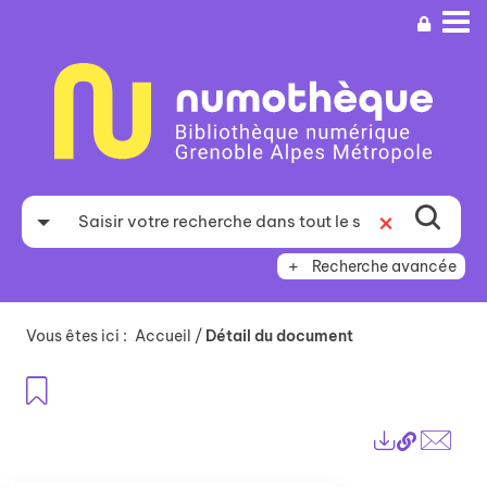
Aller
Aller
Aller
au
au
à
menu
contenu
la
recherche
Recherche avancée
Vous êtes ici :
Accueil
/
Détail du document
Ajouter aux favoris
Lien
Exports
perma
Envo