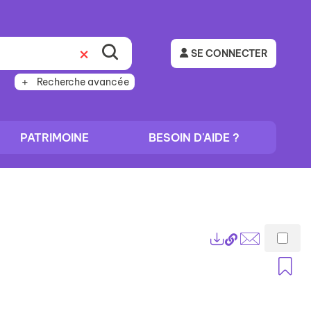
SE CONNECTER
Recherche avancée
PATRIMOINE
BESOIN D'AIDE ?
Lien
Exports
permanent
Envoyer
A
(Nouvelle
par
fenêtre)
mail