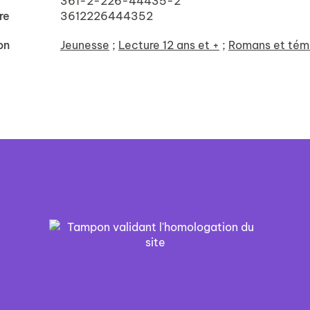
361-2-226-44435-2
re
3612226444352
on
Jeunesse
;
Lecture 12 ans et +
;
Romans et tém