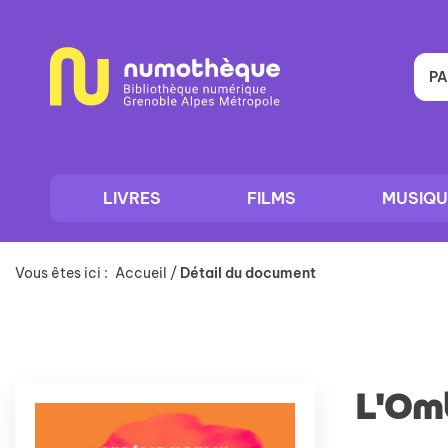
Aller
Aller
Aller
au
au
à
menu
contenu
la
recherche
PA
LIVRES
FILMS
MUSIQU
Vous êtes ici :
Accueil
/
Détail du document
L'Omb