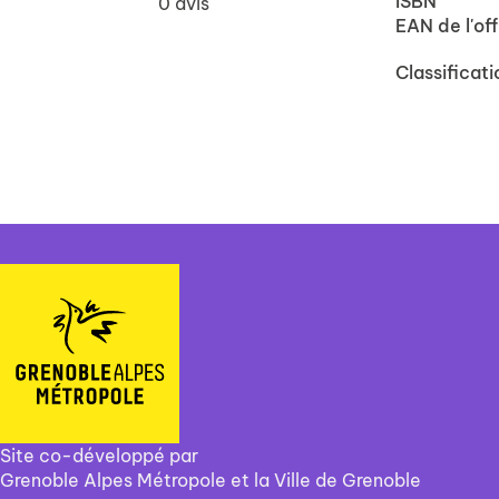
ISBN
0
avis
EAN de l'off
Classificati
Site co-développé par
Grenoble Alpes Métropole et la Ville de Grenoble