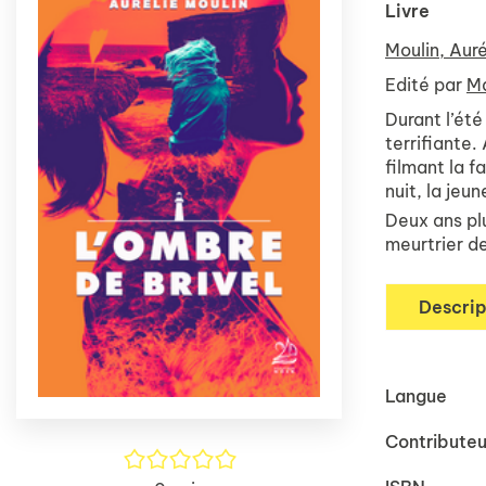
Livre
Moulin, Auré
Edité par
Ma
Durant l’été
terrifiante.
filmant la f
nuit, la jeu
Deux ans plu
meurtrier d
Descrip
Langue
Contributeu
/5