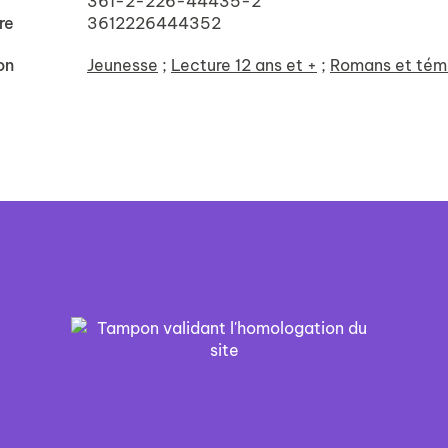
361-2-226-44435-2
re
3612226444352
on
Jeunesse
;
Lecture 12 ans et +
;
Romans et tém