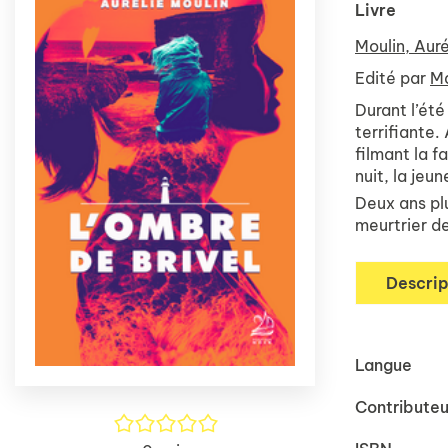
Livre
Moulin, Auré
Edité par
Ma
Durant l’été
terrifiante.
filmant la f
nuit, la jeu
Deux ans plu
meurtrier d
Descrip
Langue
Contributeu
/5