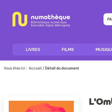
Aller
Aller
Aller
au
au
à
menu
contenu
la
recherche
PA
LIVRES
FILMS
MUSIQU
Vous êtes ici :
Accueil
/
Détail du document
L'Omb