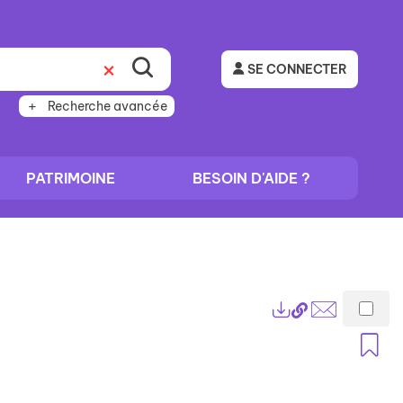
SE CONNECTER
Recherche avancée
PATRIMOINE
BESOIN D'AIDE ?
Lien
Exports
permanent
Envoyer
A
(Nouvelle
par
fenêtre)
mail