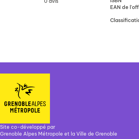
ISBN
0
avis
EAN de l'off
Classificati
Site co-développé par
Grenoble Alpes Métropole et la Ville de Grenoble