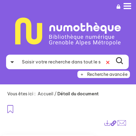
Aller
Aller
Aller
au
au
à
menu
contenu
la
recherche
Recherche avancée
Vous êtes ici :
Accueil
/
Détail du document
Ajouter aux favoris
Lien
Exports
perma
Envo