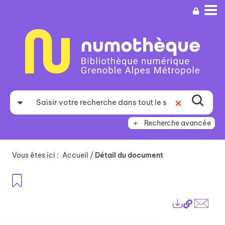
Aller
Aller
Aller
au
au
à
menu
contenu
la
recherche
Recherche avancée
Vous êtes ici :
Accueil
/
Détail du document
Ajouter aux favoris
Lien
Exports
perma
Envo