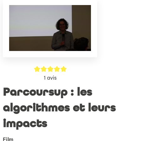
(Nouve
par
fenêtr
mail
5/5
1
avis
Parcoursup : les
algorithmes et leurs
impacts
Film