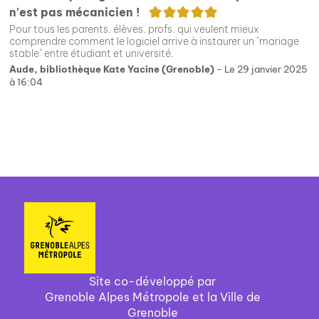
5/5
n'est pas mécanicien !
Pour tous les parents, élèves, profs, qui veulent mieux
comprendre comment le logiciel arrive à instaurer un "mariage
stable" entre étudiant et université.
Aude, bibliothèque Kate Yacine (Grenoble)
- Le 29 janvier 2025
à 16:04
Site co-développé par
Grenoble Alpes Métropole et la Ville de
Grenoble