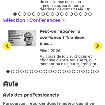
de son temps dans son
immense appartement à
déprimer devant sa télé. Un
beau jour, Manuela, une jeune
...
Sélection
: Conférences
Peut-on réparer la
confiance ? Trahison,
bles...
Film | 2026
Au cours de la vie, chacun et
chacune d’entre nous sera, à un
moment ou à un autre, trahi par
quelqu’un à qui il ou elle faisait
confiance – et si l’on est
parfaitement honnête, il faut
bien admettre qu’on trahira
Avis
aussi nous-mê...
Avis des professionnels
Parcoursup : regarder dans le moteur quand on