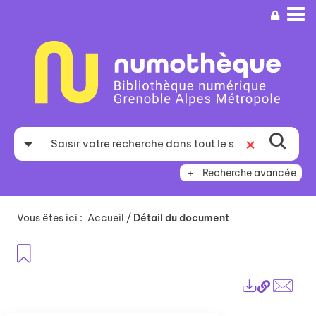
Aller
Aller
Aller
au
au
à
menu
contenu
la
recherche
Recherche avancée
Vous êtes ici :
Accueil
/
Détail du document
Ajouter aux favoris
Lien
Exports
perma
Envo