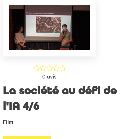
(Nouve
par
fenêtr
mail
/5
0
avis
La société au défi de
l'IA 4/6
Film