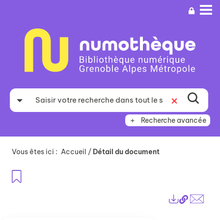
Aller
Aller
Aller
au
au
à
menu
contenu
la
recherche
Recherche avancée
Vous êtes ici :
Accueil
/
Détail du document
Ajouter aux favoris
Lien
Exports
perma
Envo