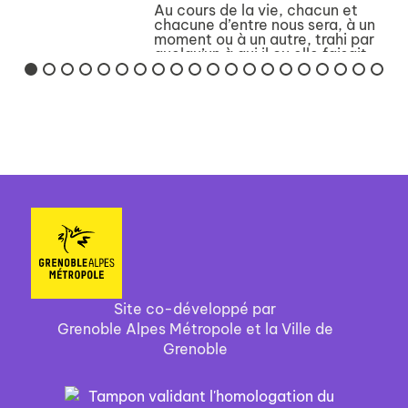
Au cours de la vie, chacun et
chacune d’entre nous sera, à un
moment ou à un autre, trahi par
quelqu’un à qui il ou elle faisait
confiance – et si l’on est
parfaitement honnête, il faut
bien admettre qu’on trahira
aussi nous-mê...
Site co-développé par
Grenoble Alpes Métropole et la Ville de
Grenoble