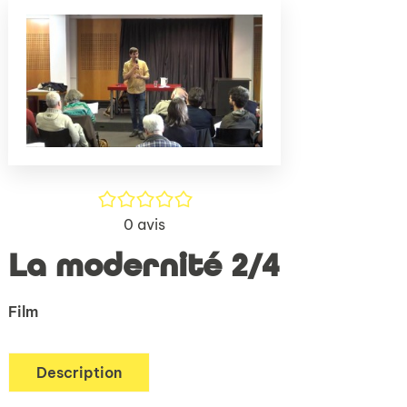
(Nouve
par
fenêtr
mail
/5
0
avis
La modernité 2/4
Film
Description