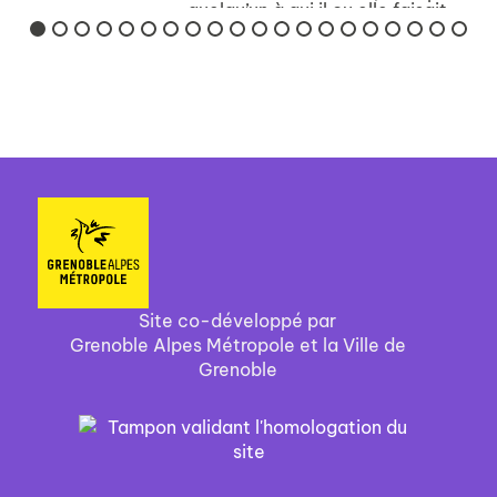
quelqu’un à qui il ou elle faisait
confiance – et si l’on est
parfaitement honnête, il faut
bien admettre qu’on trahira
aussi nous-mê...
Site co-développé par
Grenoble Alpes Métropole et la Ville de
Grenoble