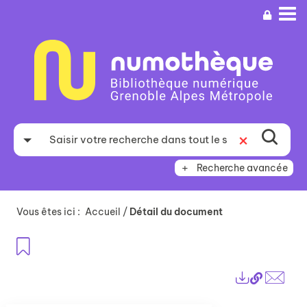
Aller
Aller
Aller
au
au
à
menu
contenu
la
recherche
Recherche avancée
Vous êtes ici :
Accueil
/
Détail du document
Ajouter aux favoris
Lien
Exports
perma
Envo