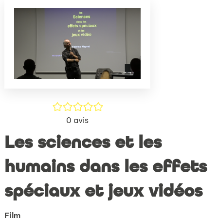
(Nouve
par
fenêtr
mail
/5
0
avis
Les sciences et les
humains dans les effets
spéciaux et jeux vidéos
Film