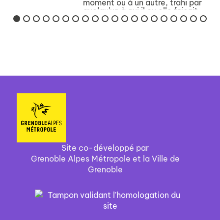
moment ou à un autre, trahi par
quelqu’un à qui il ou elle faisait
confiance – et si l’on est
parfaitement honnête, il faut
bien admettre qu’on trahira
aussi nous-mê...
Site co-développé par
Grenoble Alpes Métropole et la Ville de
Grenoble