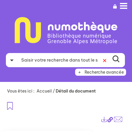
Aller
Aller
Aller
au
au
à
menu
contenu
la
recherche
Recherche avancée
Vous êtes ici :
Accueil
/
Détail du document
Ajouter aux favoris
Lien
Exports
perma
Envo