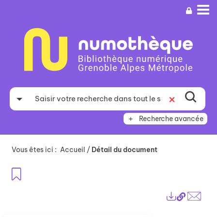
Aller
Aller
Aller
au
au
à
menu
contenu
la
recherche
Recherche avancée
Vous êtes ici :
Accueil
/
Détail du document
Ajouter aux favoris
Lien
Exports
perma
Envo