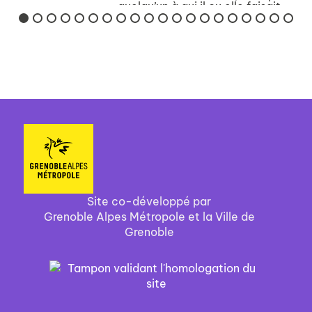
quelqu’un à qui il ou elle faisait
confiance – et si l’on est
parfaitement honnête, il faut
bien admettre qu’on trahira
aussi nous-mê...
Site co-développé par
Grenoble Alpes Métropole et la Ville de
Grenoble