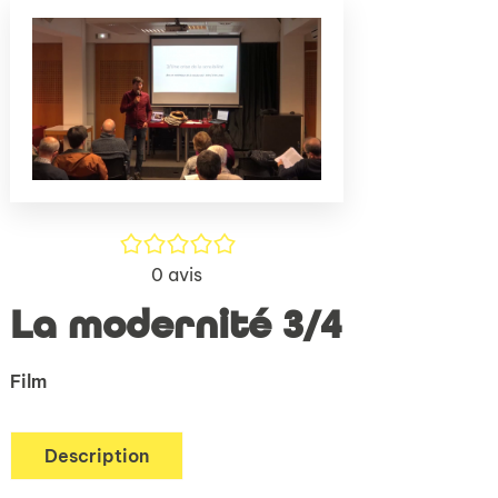
(Nouve
par
fenêtr
mail
/5
0
avis
La modernité 3/4
Film
Description