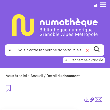
Aller
Aller
Aller
au
au
à
menu
contenu
la
recherche
Recherche avancée
Vous êtes ici :
Accueil
/
Détail du document
Ajouter aux favoris
Lien
Exports
perma
Envo