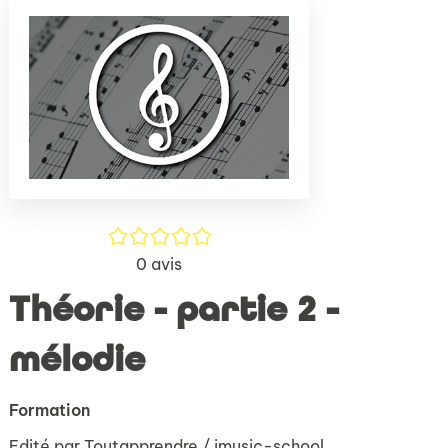
(Nouve
par
fenêtr
mail
/5
0
avis
Théorie - partie 2 -
mélodie
Formation
Edité par
Toutapprendre / imusic-school