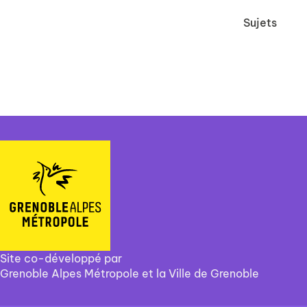
Sujets
Site co-développé par
Grenoble Alpes Métropole et la Ville de Grenoble