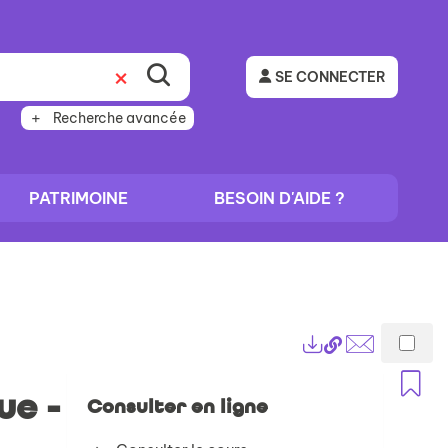
SE CONNECTER
Recherche avancée
PATRIMOINE
BESOIN D'AIDE ?
Lien
Exports
permanent
Envoyer
A
(Nouvelle
par
ue -
Consulter en ligne
fenêtre)
mail