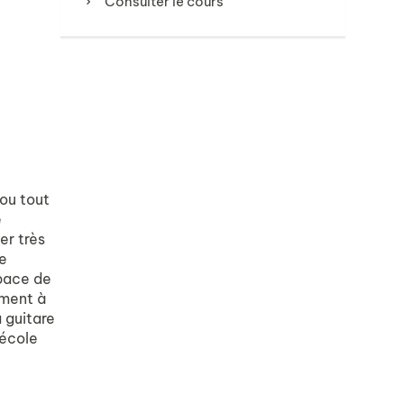
Consulter le cours
ou tout
e
er très
e
space de
ement à
a guitare
’école