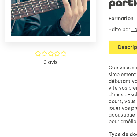
parti
Formation
Edité par
To
Descrip
/5
0
avis
Que vous so
simplement 
débutant vou
vite vos pr
d’imusic-sch
cours, vous 
jouer vos pr
acoustique p
pour amélio
Type de d