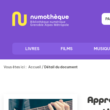
Aller
Aller
Aller
au
au
à
menu
contenu
la
recherche
PA
LIVRES
FILMS
MUSIQU
Vous êtes ici :
Accueil
/
Détail du document
Appre