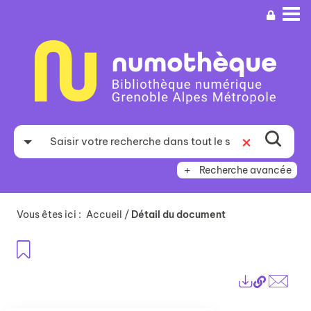
Aller
Aller
Aller
au
au
à
menu
contenu
la
recherche
Recherche avancée
Vous êtes ici :
Accueil
/
Détail du document
Ajouter aux favoris
Lien
Exports
perma
Envo