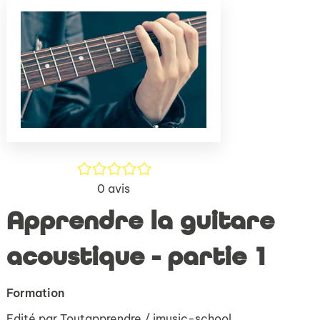
(Nouve
par
fenêtr
mail
/5
0
avis
Apprendre la guitare
acoustique - partie 1
Formation
Edité par
Toutapprendre / imusic-school