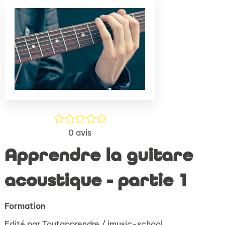
(Nouve
par
fenêtr
mail
/5
0
avis
Apprendre la guitare
acoustique - partie 1
Formation
Edité par
Toutapprendre / imusic-school