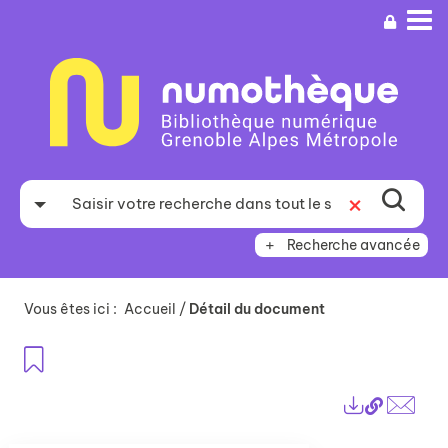
Aller
Aller
Aller
au
au
à
menu
contenu
la
recherche
Recherche avancée
Vous êtes ici :
Accueil
/
Détail du document
Ajouter aux favoris
Lien
Exports
perma
Envo