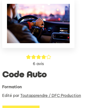
(Nouve
par
fenêtr
mail
4/5
6
avis
Code Auto
Formation
Edité par
Toutapprendre / DFC Production