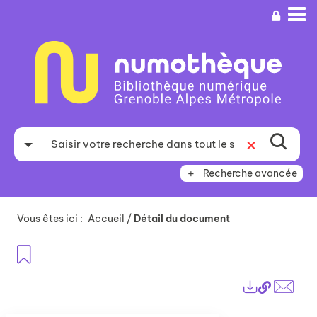
Aller
Aller
Aller
au
au
à
menu
contenu
la
recherche
Recherche avancée
Vous êtes ici :
Accueil
/
Détail du document
Ajouter aux favoris
Lien
Exports
perma
Envo