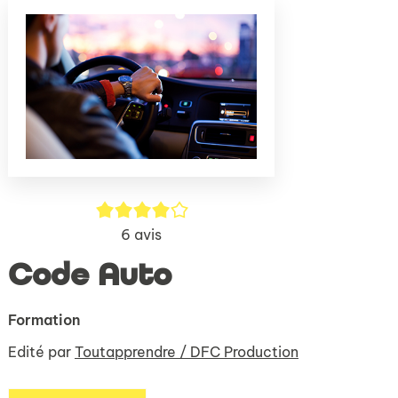
(Nouve
par
fenêtr
mail
4/5
6
avis
Code Auto
Formation
Edité par
Toutapprendre / DFC Production