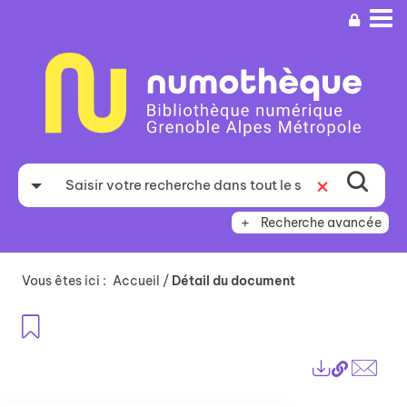
Aller
Aller
Aller
au
au
à
menu
contenu
la
recherche
Recherche avancée
Vous êtes ici :
Accueil
/
Détail du document
Ajouter aux favoris
Lien
Exports
perma
Envo