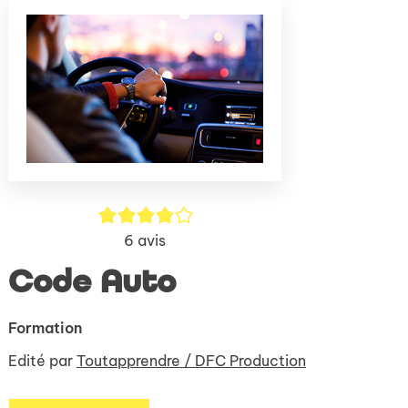
(Nouve
par
fenêtr
mail
4/5
6
avis
Code Auto
Formation
Edité par
Toutapprendre / DFC Production