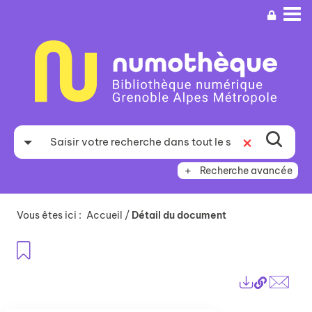
Aller
Aller
Aller
au
au
à
menu
contenu
la
recherche
Recherche avancée
Vous êtes ici :
Accueil
/
Détail du document
Ajouter aux favoris
Lien
Exports
perma
Envo