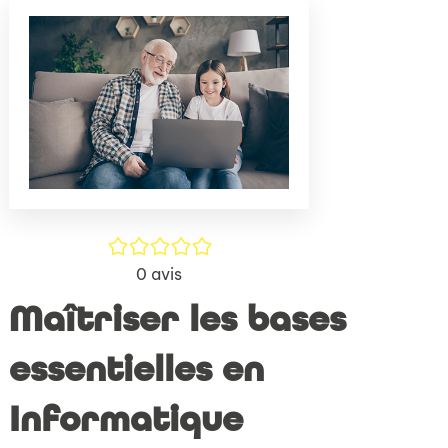
(Nouve
par
fenêtr
mail
/5
0
avis
Maîtriser les bases
essentielles en
Informatique