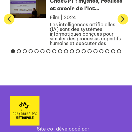
ChatGPT : mythes, réalités
et avenir de l'Int...
Film | 2024
Les intelligences artificielles
(IA) sont des systèmes
informatiques conçues pour
simuler des processus cognitifs
humains et exécuter des
tâches intelligentes. Découvrez
comment les IA apprennent à
imiter le génie humain, produ...
Site co-développé par