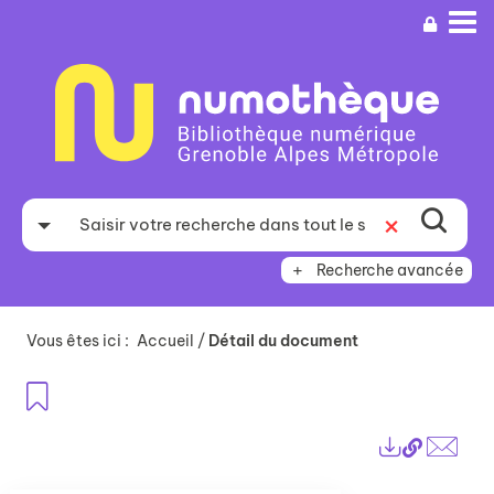
Aller
Aller
Aller
au
au
à
menu
contenu
la
recherche
Recherche avancée
Vous êtes ici :
Accueil
/
Détail du document
Ajouter aux favoris
Lien
Exports
perma
Envo