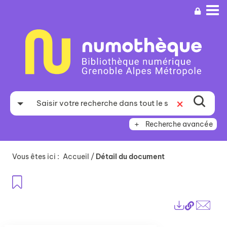
Aller
Aller
Aller
au
au
à
menu
contenu
la
recherche
Recherche avancée
Vous êtes ici :
Accueil
/
Détail du document
Ajouter aux favoris
Lien
Exports
perma
Envo