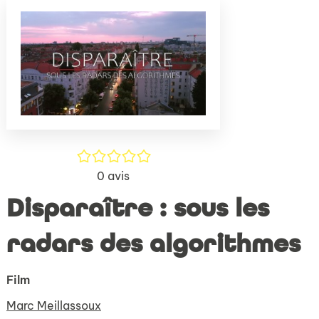
(Nouve
par
fenêtr
mail
/5
0
avis
Disparaître : sous les
radars des algorithmes
Film
Marc Meillassoux