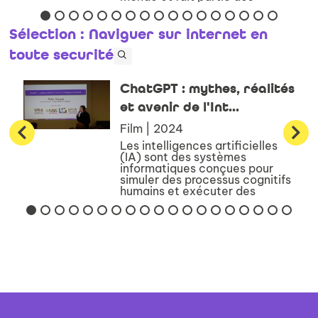
personnes les plus puissantes
de la planète. En près de vingt
ans, ce jeune codeur,
Sélection
: Naviguer sur internet en
convaincu...
toute securité
ChatGPT : mythes, réalités
et avenir de l'Int...
Film | 2024
Les intelligences artificielles
(IA) sont des systèmes
informatiques conçues pour
simuler des processus cognitifs
humains et exécuter des
tâches intelligentes. Découvrez
comment les IA apprennent à
imiter le génie humain, produ...