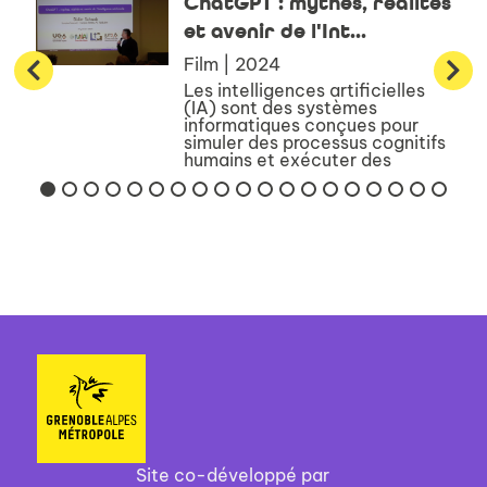
ChatGPT : mythes, réalités
et avenir de l'Int...
Film | 2024
Les intelligences artificielles
(IA) sont des systèmes
informatiques conçues pour
simuler des processus cognitifs
humains et exécuter des
tâches intelligentes. Découvrez
comment les IA apprennent à
imiter le génie humain, produ...
Site co-développé par