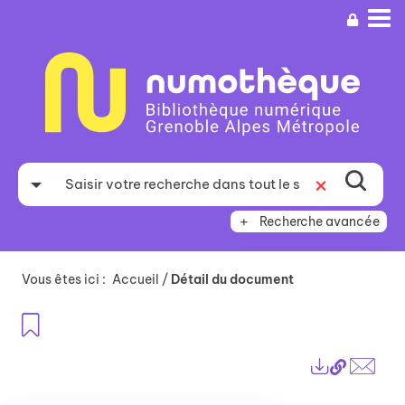
Aller
Aller
Aller
au
au
à
menu
contenu
la
recherche
Recherche avancée
Vous êtes ici :
Accueil
/
Détail du document
Ajouter aux favoris
Lien
Exports
perma
Envo