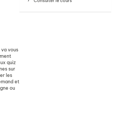
Consulter le cours
 va vous
ement
ux quiz
nes sur
er les
lemand et
agne ou