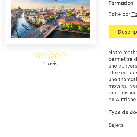
Formation
Edité par
To
Descrip
Notre métho
/5
permettre d
0
avis
une convers
et exercices
une thémati
mots qui vo
pour laisse
en Autriche 
Type de d
Sujets