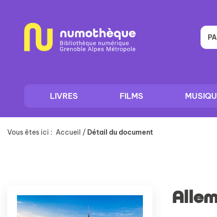
Aller
Aller
Aller
au
au
à
menu
contenu
la
recherche
PA
LIVRES
FILMS
MUSIQU
Vous êtes ici :
Accueil
/
Détail du document
Allem