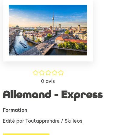
(Nouve
par
fenêtr
mail
/5
0
avis
Allemand - Express
Formation
Edité par
Toutapprendre / Skilleos