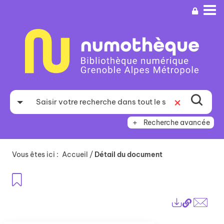
Aller
Aller
Aller
au
au
à
menu
contenu
la
recherche
Recherche avancée
Vous êtes ici :
Accueil
/
Détail du document
Ajouter aux favoris
Lien
Exports
perma
Envo