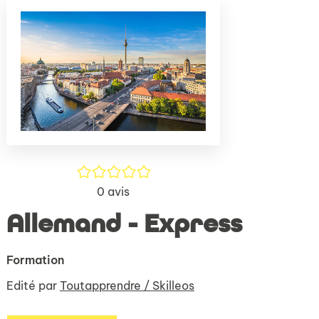
(Nouve
par
fenêtr
mail
/5
0
avis
Allemand - Express
Formation
Edité par
Toutapprendre / Skilleos