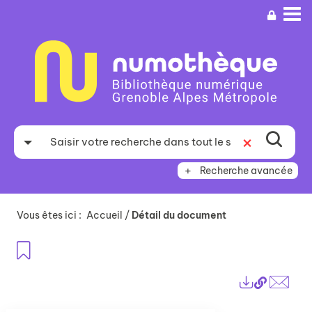
Aller
Aller
Aller
au
au
à
menu
contenu
la
recherche
Recherche avancée
Vous êtes ici :
Accueil
/
Détail du document
Ajouter aux favoris
Lien
Exports
perma
Envo