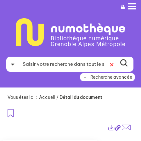
Aller
Aller
Aller
au
au
à
menu
contenu
la
recherche
Recherche avancée
Vous êtes ici :
Accueil
/
Détail du document
Ajouter aux favoris
Lien
Exports
perma
Envo