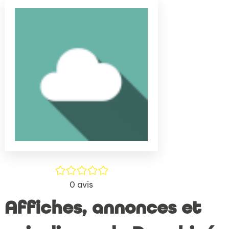
(Nouve
par
fenêtr
mail
/5
0
avis
Affiches, annonces et