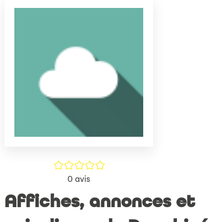
(Nouve
par
fenêtr
mail
/5
0
avis
Affiches, annonces et