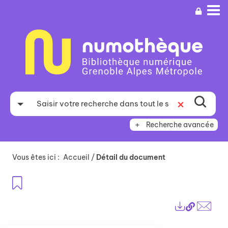
Aller
Aller
Aller
au
au
à
menu
contenu
la
recherche
Recherche avancée
Vous êtes ici :
Accueil
/
Détail du document
Ajouter aux favoris
Lien
Exports
perma
Envo