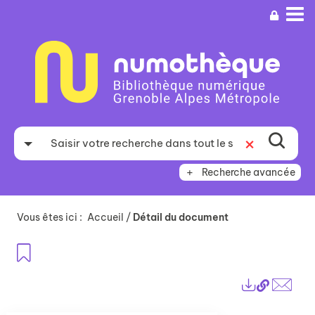
Aller
Aller
Aller
au
au
à
menu
contenu
la
recherche
Recherche avancée
Vous êtes ici :
Accueil
/
Détail du document
Ajouter aux favoris
Lien
Exports
perma
Envo