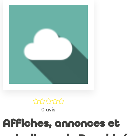
(Nouve
par
fenêtr
mail
/5
0
avis
Affiches, annonces et