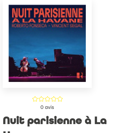
(Nouve
par
fenêtr
mail
/5
0
avis
Nuit parisienne à La