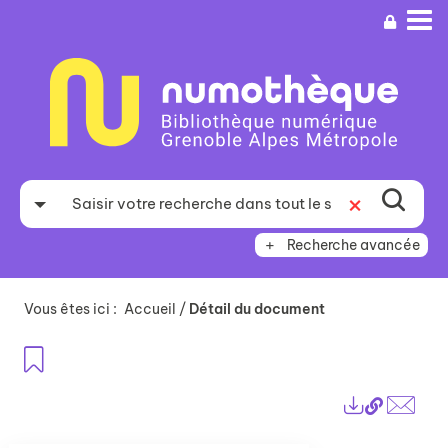
Aller
Aller
Aller
au
au
à
menu
contenu
la
recherche
Recherche avancée
Vous êtes ici :
Accueil
/
Détail du document
Ajouter aux favoris
Lien
Exports
perma
Envo