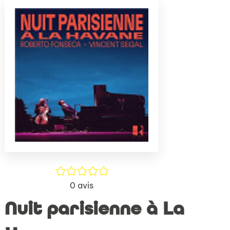
(Nouve
par
fenêtr
mail
/5
0
avis
Nuit parisienne à La