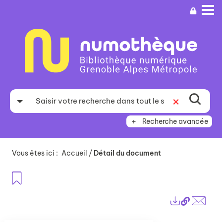
Aller
Aller
Aller
au
au
à
menu
contenu
la
recherche
Recherche avancée
Vous êtes ici :
Accueil
/
Détail du document
Ajouter aux favoris
Lien
Exports
perma
Envo