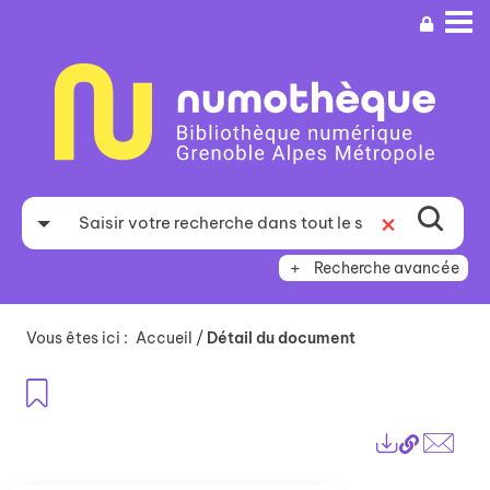
Aller
Aller
Aller
au
au
à
menu
contenu
la
recherche
Recherche avancée
Vous êtes ici :
Accueil
/
Détail du document
Ajouter aux favoris
Lien
Exports
perma
Envo