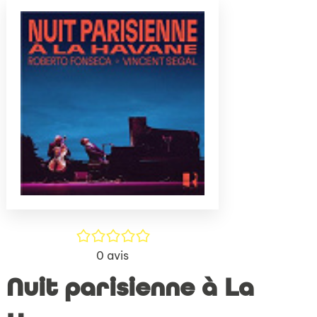
(Nouve
par
fenêtr
mail
/5
0
avis
Nuit parisienne à La