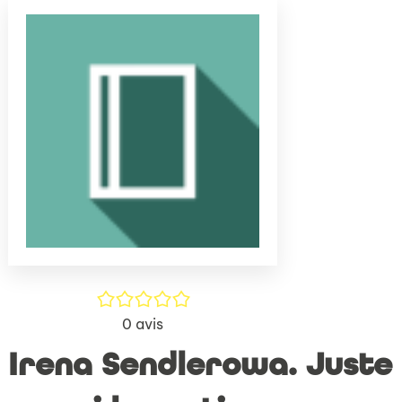
(Nouve
par
fenêtr
mail
/5
0
avis
Irena Sendlerowa. Juste