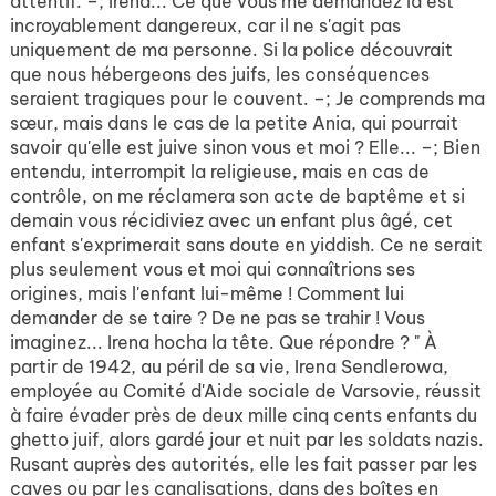
attentif. –; Irena... Ce que vous me demandez là est
incroyablement dangereux, car il ne s'agit pas
uniquement de ma personne. Si la police découvrait
que nous hébergeons des juifs, les conséquences
seraient tragiques pour le couvent. –; Je comprends ma
sœur, mais dans le cas de la petite Ania, qui pourrait
savoir qu'elle est juive sinon vous et moi ? Elle... –; Bien
entendu, interrompit la religieuse, mais en cas de
contrôle, on me réclamera son acte de baptême et si
demain vous récidiviez avec un enfant plus âgé, cet
enfant s'exprimerait sans doute en yiddish. Ce ne serait
plus seulement vous et moi qui connaîtrions ses
origines, mais l'enfant lui-même ! Comment lui
demander de se taire ? De ne pas se trahir ! Vous
imaginez... Irena hocha la tête. Que répondre ? " À
partir de 1942, au péril de sa vie, Irena Sendlerowa,
employée au Comité d'Aide sociale de Varsovie, réussit
à faire évader près de deux mille cinq cents enfants du
ghetto juif, alors gardé jour et nuit par les soldats nazis.
Rusant auprès des autorités, elle les fait passer par les
caves ou par les canalisations, dans des boîtes en