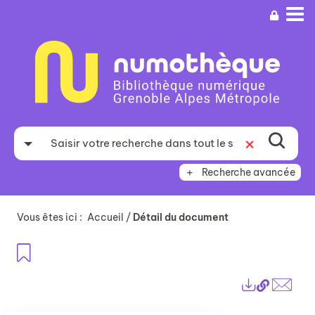
Aller
Aller
Aller
au
au
à
menu
contenu
la
recherche
Recherche avancée
Vous êtes ici :
Accueil
/
Détail du document
Ajouter aux favoris
Lien
Exports
perma
Envo