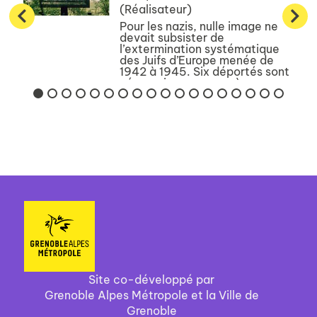
(Réalisateur)
Pour les nazis, nulle image ne
devait subsister de
l’extermination systématique
des Juifs d’Europe menée de
1942 à 1945. Six déportés sont
néanmoins parvenus à
photographier clandestinement
la vie dans leur camp : Dachau,
Buchenwa...
Site co-développé par
Grenoble Alpes Métropole et la Ville de
Grenoble