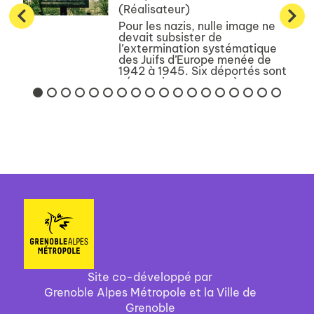
(Réalisateur)
Pour les nazis, nulle image ne
devait subsister de
l’extermination systématique
des Juifs d’Europe menée de
1942 à 1945. Six déportés sont
néanmoins parvenus à
photographier clandestinement
la vie dans leur camp : Dachau,
Buchenwa...
Site co-développé par
Grenoble Alpes Métropole et la Ville de
Grenoble