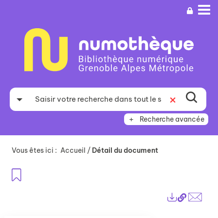
Aller
Aller
Aller
au
au
à
menu
contenu
la
recherche
Recherche avancée
Vous êtes ici :
Accueil
/
Détail du document
Ajouter aux favoris
Lien
Exports
perma
Envo