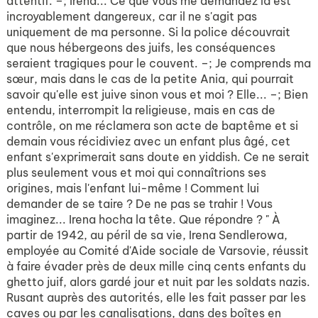
attentif. –; Irena... Ce que vous me demandez là est
incroyablement dangereux, car il ne s'agit pas
uniquement de ma personne. Si la police découvrait
que nous hébergeons des juifs, les conséquences
seraient tragiques pour le couvent. –; Je comprends ma
sœur, mais dans le cas de la petite Ania, qui pourrait
savoir qu'elle est juive sinon vous et moi ? Elle... –; Bien
entendu, interrompit la religieuse, mais en cas de
contrôle, on me réclamera son acte de baptême et si
demain vous récidiviez avec un enfant plus âgé, cet
enfant s'exprimerait sans doute en yiddish. Ce ne serait
plus seulement vous et moi qui connaîtrions ses
origines, mais l'enfant lui-même ! Comment lui
demander de se taire ? De ne pas se trahir ! Vous
imaginez... Irena hocha la tête. Que répondre ? " À
partir de 1942, au péril de sa vie, Irena Sendlerowa,
employée au Comité d'Aide sociale de Varsovie, réussit
à faire évader près de deux mille cinq cents enfants du
ghetto juif, alors gardé jour et nuit par les soldats nazis.
Rusant auprès des autorités, elle les fait passer par les
caves ou par les canalisations, dans des boîtes en