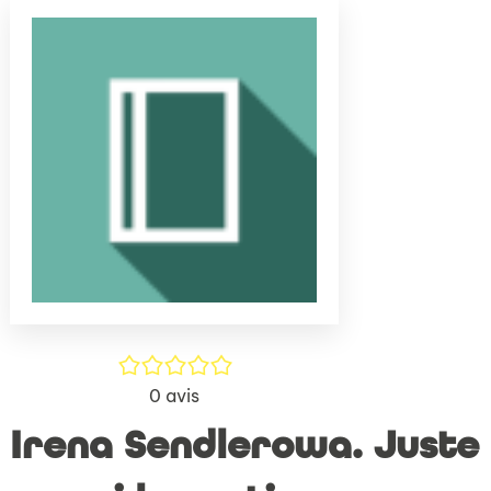
(Nouve
par
fenêtr
mail
/5
0
avis
Irena Sendlerowa. Juste